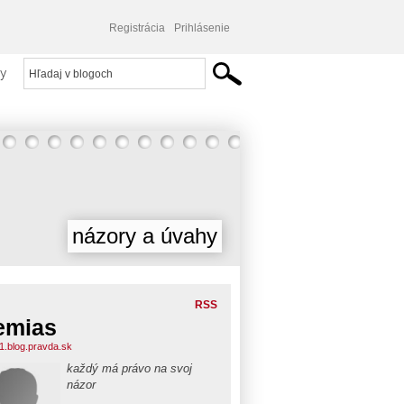
Registrácia
Prihlásenie
y
názory a úvahy
RSS
emias
11.blog.pravda.sk
každý má právo na svoj
názor