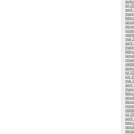
augu
júl 2
apríl
mare
febr
janu
dece
nove
októ
máj 
apríl
mare
febr
janu
nove
októ
augu
júl 2
jún 
máj 
apríl
mare
febr
janu
dece
nove
októ
júl 2
apríl
febr
janu
dece