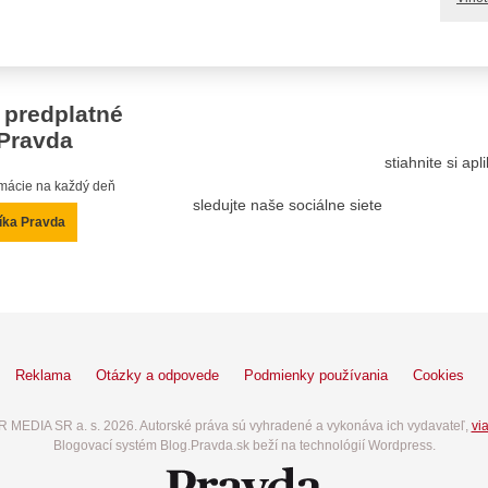
 predplatné
Pravda
stiahnite si ap
ormácie na každý deň
sledujte naše sociálne siete
íka Pravda
Reklama
Otázky a odpovede
Podmienky používania
Cookies
 MEDIA SR a. s. 2026. Autorské práva sú vyhradené a vykonáva ich vydavateľ,
via
Blogovací systém Blog.Pravda.sk beží na technológií Wordpress.