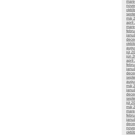
mare
nove
októ
sept
máj 
apríl
mare
febr
janu
dece
októ
augu
júl 2
jún 
apríl
febr
janu
dece
sept
augu
máj 
janu
dece
sept
júl 2
máj 
mare
febr
janu
dece
nove
októ