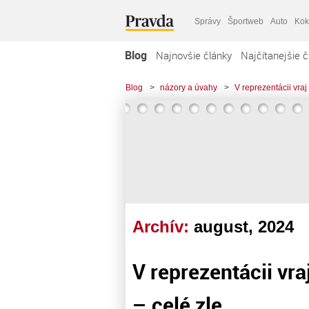
Správy
Športweb
Auto
Kok
Blog
Najnovšie články
Najčítanejšie č
Blog
>
názory a úvahy
>
V reprezentácii vraj
Archív:
august, 2024
V reprezentácii vra
– celé zle