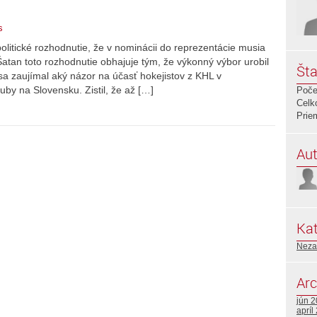
s
politické rozhodnutie, že v nominácii do reprezentácie musia
atan toto rozhodnutie obhajuje tým, že výkonný výbor urobil
Šta
 sa zaujímal aký názor na účasť hokejistov z KHL v
uby na Slovensku. Zistil, že až […]
Poče
Celk
Prie
Aut
Kat
Neza
Arc
jún 
apríl