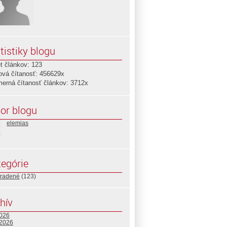
tistiky blogu
t článkov: 123
ová čítanosť: 456629x
merná čítanosť článkov: 3712x
or blogu
elemias
egórie
radené
(123)
hív
2026
 2026