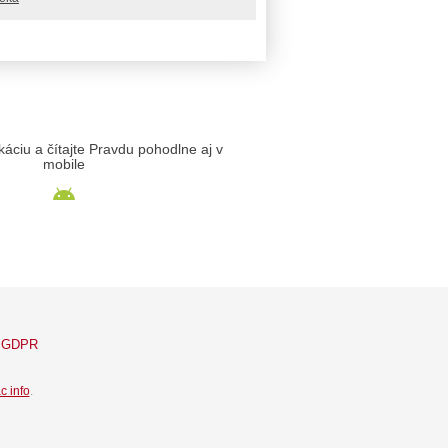
likáciu a čítajte Pravdu pohodlne aj v
mobile
GDPR
c info
.