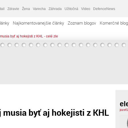
tail
Zdravie
Žena
Varecha
Záhrada
Užitočná
Video
DefenceNews
lánky
Najkomentovanejšie články
Zoznam blogov
Komerčné blog
 musia byť aj hokejisti z KHL - celé zle
el
j musia byť aj hokejisti z KHL
jozef