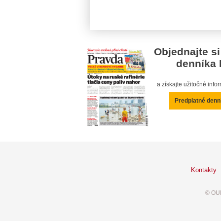
Objednajte si
denníka 
a získajte užitočné inf
Predplatné denn
Kontakty
© OUR