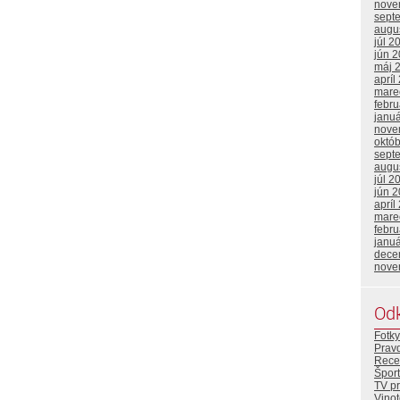
nove
sept
augu
júl 2
jún 
máj 
apríl
mare
febr
janu
nove
októ
sept
augu
júl 2
jún 
apríl
mare
febr
janu
dece
nove
Od
Fotky
Prav
Rece
Šport
TV p
Vino