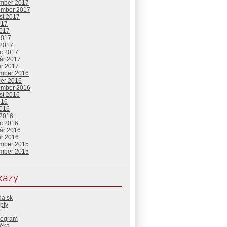
mber 2017
ember 2017
st 2017
017
2017
2017
 2017
c 2017
uár 2017
ár 2017
mber 2016
ber 2016
ember 2016
st 2016
016
2016
 2016
c 2016
uár 2016
ár 2016
mber 2015
mber 2015
kazy
da.sk
pty
rogram
téka