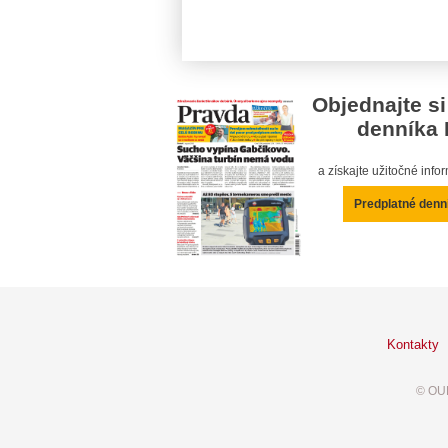
Objednajte si
denníka 
a získajte užitočné inf
Predplatné denn
Kontakty
© OUR