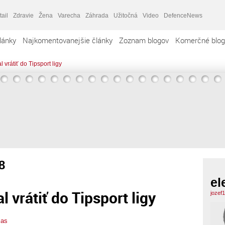
tail
Zdravie
Žena
Varecha
Záhrada
Užitočná
Video
DefenceNews
lánky
Najkomentovanejšie články
Zoznam blogov
Komerčné blog
vrátiť do Tipsport ligy
8
el
 vrátiť do Tipsport ligy
jozef
ias