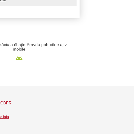
likáciu a čítajte Pravdu pohodlne aj v
mobile
GDPR
c info
.