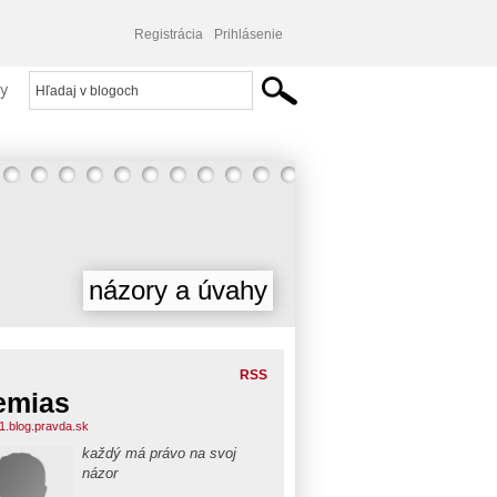
Registrácia
Prihlásenie
y
názory a úvahy
RSS
emias
11.blog.pravda.sk
každý má právo na svoj
názor