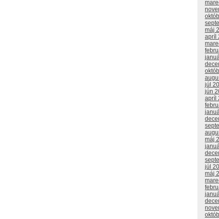
mare
nove
októ
sept
máj 
apríl
mare
febr
janu
dece
októ
augu
júl 2
jún 
apríl
febr
janu
dece
sept
augu
máj 
janu
dece
sept
júl 2
máj 
mare
febr
janu
dece
nove
októ