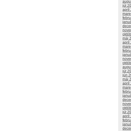
augu
júl 2
apríl
mare
febr
janu
dece
nove
októ
máj 
apríl
mare
febr
janu
nove
októ
augu
júl 2
jún 
máj 
apríl
mare
febr
janu
dece
nove
októ
júl 2
apríl
febr
janu
dece