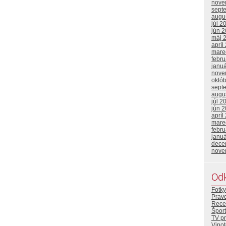
nove
sept
augu
júl 2
jún 
máj 
apríl
mare
febr
janu
nove
októ
sept
augu
júl 2
jún 
apríl
mare
febr
janu
dece
nove
Od
Fotky
Prav
Rece
Šport
TV p
Vino