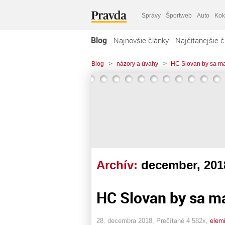
Správy
Športweb
Auto
Kok
Blog
Najnovšie články
Najčítanejšie č
Blog
>
názory a úvahy
>
HC Slovan by sa mal 
Archív:
december, 201
HC Slovan by sa mal
28. decembra 2018, Prečítané 4 582x,
elem