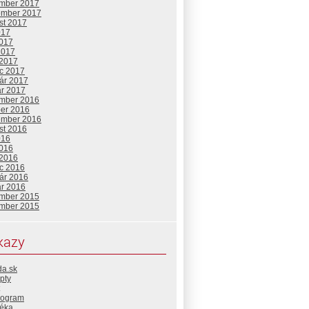
mber 2017
ember 2017
st 2017
017
2017
2017
 2017
c 2017
uár 2017
ár 2017
mber 2016
ber 2016
ember 2016
st 2016
016
2016
 2016
c 2016
uár 2016
ár 2016
mber 2015
mber 2015
kazy
da.sk
pty
rogram
téka