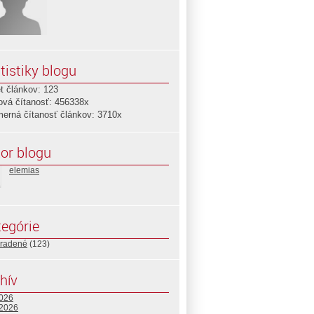
tistiky blogu
t článkov: 123
ová čítanosť: 456338x
merná čítanosť článkov: 3710x
or blogu
elemias
egórie
radené
(123)
hív
2026
 2026