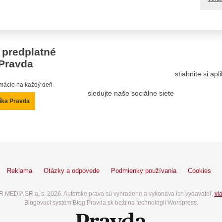
 predplatné
Pravda
stiahnite si ap
ormácie na každý deň
sledujte naše sociálne siete
íka Pravda
Reklama
Otázky a odpovede
Podmienky používania
Cookies
 MEDIA SR a. s. 2026. Autorské práva sú vyhradené a vykonáva ich vydavateľ,
via
Blogovací systém Blog.Pravda.sk beží na technológií Wordpress.