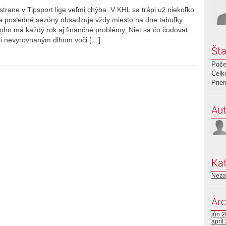
trane v Tipsport lige veľmi chýba. V KHL sa trápi už niekoľko
 a posledné sezóny obsadzuje vždy miesto na dne tabuľky.
oho má každý rok aj finančné problémy. Niet sa čo čudovať.
ôli nevyrovnaným dlhom voči […]
Šta
Poče
Celk
Prie
Aut
Kat
Neza
Arc
jún 
apríl