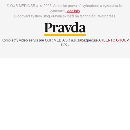
© OUR MEDIA SR a. s. 2026. Autorské práva sú vyhradené a vykonáva ich
vydavateľ,
viac info
.
Blogovací systém Blog.Pravda.sk beží na technológií Wordpress.
Kompletný video servis pre OUR MEDIA SR a.s. zabezpečuje
ARBERTO GROUP
s.r.o.
.