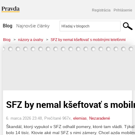
Registrácia
Prihlásenie
Blog
Najnovšie články
Najčítanejšie články
Blog
>
názory a úvahy
>
SFZ by nemal kšeftovať s mobilnými telefónmi
Najkomentovanejšie články
Zoznam blogov
Komerčné blogy
SFZ by nemal kšeftovať s mobil
6. marca 2026 23:48
, Prečítané 967x,
elemias
,
Nezaradené
Škandál, ktorý vypukol v SFZ odhalil pomery, ktoré tam vládli. Týkal
bolo 14 tisíc. Ktovie aké mal SFZ s nimi zámery. Chcel azda mobil