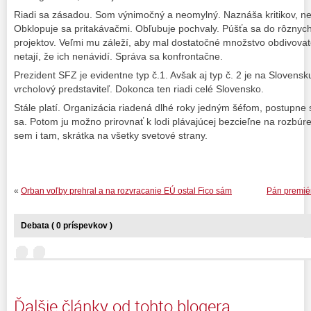
Riadi sa zásadou. Som výnimočný a neomylný. Naznáša kritikov, ne
Obklopuje sa pritakávačmi. Obľubuje pochvaly. Púšťa sa do rôznyc
projektov. Veľmi mu záleží, aby mal dostatočné množstvo obdivovat
netají, že ich nenávidí. Správa sa konfrontačne.
Prezident SFZ je evidentne typ č.1. Avšak aj typ č. 2 je na Slovens
vrcholový predstaviteľ. Dokonca ten riadi celé Slovensko.
Stále platí. Organizácia riadená dlhé roky jedným šéfom, postupne s
sa. Potom ju možno prirovnať k lodi plávajúcej bezcieľne na rozbú
sem i tam, skrátka na všetky svetové strany.
«
Orban voľby prehral a na rozvracanie EÚ ostal Fico sám
Pán premiér 
Debata ( 0 príspevkov )
Ďalšie články od tohto blogera