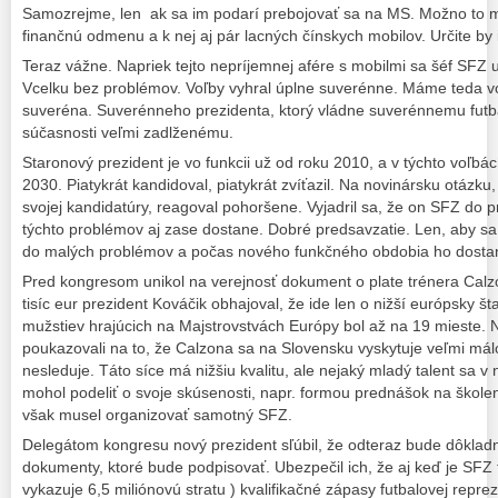
Samozrejme, len ak sa im podarí prebojovať sa na MS. Možno to ma
finančnú odmenu a k nej aj pár lacných čínskych mobilov. Určite by i
Teraz vážne. Napriek tejto nepríjemnej afére s mobilmi sa šéf SFZ u
Vcelku bez problémov. Voľby vyhral úplne suverénne. Máme teda vo 
suveréna. Suverénneho prezidenta, ktorý vládne suverénnemu futb
súčasnosti veľmi zadlženému.
Staronový prezident je vo funkcii už od roku 2010, a v týchto voľbá
2030. Piatykrát kandidoval, piatykrát zvíťazil. Na novinársku otázku,
svojej kandidatúry, reagoval pohoršene. Vyjadril sa, že on SFZ do p
týchto problémov aj zase dostane. Dobré predsavzatie. Len, aby sa 
do malých problémov a počas nového funkčného obdobia ho dostan
Pred kongresom unikol na verejnosť dokument o plate trénera Calz
tisíc eur prezident Kováčik obhajoval, že ide len o nižší európsky š
mužstiev hrajúcich na Majstrovstvách Európy bol až na 19 mieste. N
poukazovali na to, že Calzona sa na Slovensku vyskytuje veľmi málo
nesleduje. Táto síce má nižšiu kvalitu, ale nejaký mladý talent sa v 
mohol podeliť o svoje skúsenosti, napr. formou prednášok na školen
však musel organizovať samotný SFZ.
Delegátom kongresu nový prezident sľúbil, že odteraz bude dôkladn
dokumenty, ktoré bude podpisovať. Ubezpečil ich, že aj keď je SFZ t
vykazuje 6,5 miliónovú stratu ) kvalifikačné zápasy futbalovej repre