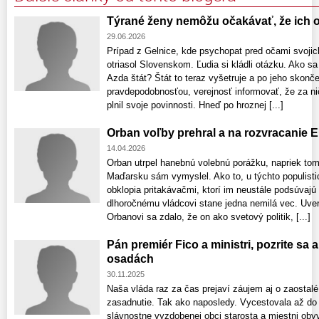
Týrané ženy nemôžu očakávať, že ich o
29.06.2026
Prípad z Gelnice, kde psychopat pred očami svojich
otriasol Slovenskom. Ľudia si kládli otázku. Ako sa
Azda štát? Štát to teraz vyšetruje a po jeho skonč
pravdepodobnosťou, verejnosť informovať, že za ni
plnil svoje povinnosti. Hneď po hroznej [...]
Orban voľby prehral a na rozvracanie E
14.04.2026
Orban utrpel hanebnú volebnú porážku, napriek tom
Maďarsku sám vymyslel. Ako to, u týchto populist
obklopia pritakávačmi, ktorí im neustále podsúvaj
dlhoročnému vládcovi stane jedna nemilá vec. Uver
Orbanovi sa zdalo, že on ako svetový politik, [...]
Pán premiér Fico a ministri, pozrite sa 
osadách
30.11.2025
Naša vláda raz za čas prejaví záujem aj o zaostal
zasadnutie. Tak ako naposledy. Vycestovala až do 
slávnostne vyzdobenej obci starosta a miestni obyva