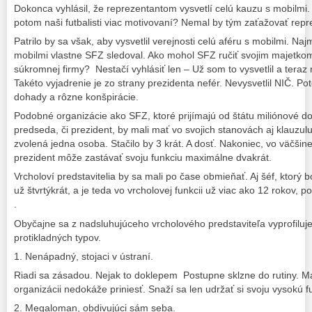
Dokonca vyhlásil, že reprezentantom vysvetlí celú kauzu s mobilmi
potom naši futbalisti viac motivovaní? Nemal by tým zaťažovať repr
Patrilo by sa však, aby vysvetlil verejnosti celú aféru s mobilmi. Na
mobilmi vlastne SFZ sledoval. Ako mohol SFZ ručiť svojim majetkom
súkromnej firmy? Nestačí vyhlásiť len – Už som to vysvetlil a teraz
Takéto vyjadrenie je zo strany prezidenta nefér. Nevysvetlil NIČ. Pot
dohady a rôzne konšpirácie.
Podobné organizácie ako SFZ, ktoré prijímajú od štátu miliónové dot
predseda, či prezident, by mali mať vo svojich stanovách aj klauzulu
zvolená jedna osoba. Stačilo by 3 krát. A dosť. Nakoniec, vo väčšine
prezident môže zastávať svoju funkciu maximálne dvakrát.
Vrcholoví predstavitelia by sa mali po čase obmieňať. Aj šéf, ktorý 
už štvrtýkrát, a je teda vo vrcholovej funkcii už viac ako 12 rokov, p
.
Obyčajne sa z nadsluhujúceho vrcholového predstaviteľa vyprofiluj
protikladných typov.
1. Nenápadný, stojaci v ústraní.
Riadi sa zásadou. Nejak to doklepem Postupne sklzne do rutiny. Má
organizácii nedokáže priniesť. Snaží sa len udržať si svoju vysokú f
2. Megaloman, obdivujúci sám seba.