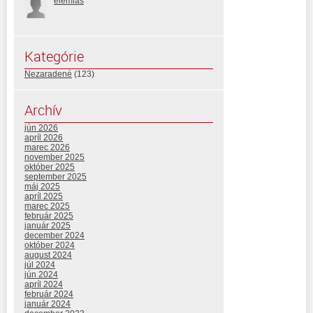
elemias
Kategórie
Nezaradené
(123)
Archív
jún 2026
apríl 2026
marec 2026
november 2025
október 2025
september 2025
máj 2025
apríl 2025
marec 2025
február 2025
január 2025
december 2024
október 2024
august 2024
júl 2024
jún 2024
apríl 2024
február 2024
január 2024