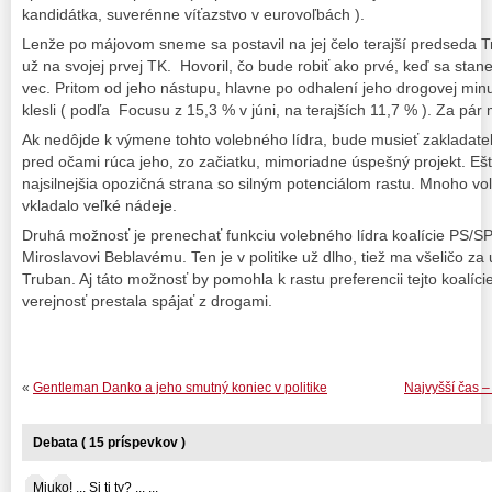
kandidátka, suverénne víťazstvo v eurovoľbách ).
Lenže po májovom sneme sa postavil na jej čelo terajší predseda
už na svojej prvej TK. Hovoril, čo bude robiť ako prvé, keď sa stan
vec. Pritom od jeho nástupu, hlavne po odhalení jeho drogovej minu
klesli ( podľa Focusu z 15,3 % v júni, na terajších 11,7 % ). Za pár
Ak nedôjde k výmene tohto volebného lídra, bude musieť zakladate
pred očami rúca jeho, zo začiatku, mimoriadne úspešný projekt. Ešt
najsilnejšia opozičná strana so silným potenciálom rastu. Mnoho vol
vkladalo veľké nádeje.
Druhá možnosť je prenechať funkciu volebného lídra koalície PS
Miroslavovi Beblavému. Ten je v politike už dlho, tiež ma všeličo za
Truban. Aj táto možnosť by pomohla k rastu preferencii tejto koalície
verejnosť prestala spájať z drogami.
«
Gentleman Danko a jeho smutný koniec v politike
Najvyšší čas – 
Debata ( 15 príspevkov )
Miuko! ... Si ti ty? ... ...