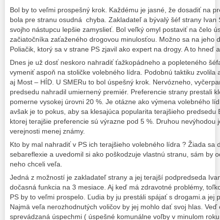
Bol by to veľmi prospešný krok. Každému je jasné, že dosadiť na p
bola pre stranu osudná chyba. Zakladateľ a bývalý šéf strany Ivan 
svojho nástupcu lepšie zamyslieť. Bol veľký omyl postaviť na čelo
začiatočníka zaťaženého drogovou minulosťou. Možno sa na jeho d
Poliačik, ktorý sa v strane PS zjavil ako expert na drogy. A to hneď 
Dnes je už dosť neskoro nahradiť ťažkopádneho a popleteného šéfa
vymeniť aspoň na stoličke volebného lídra. Podobnú taktiku zvolil
aj Most – HÍD. U SMERu to bol úspešný krok. Nervózneho, vyčerpa
predsedu nahradil umiernený premiér. Preferencie strany prestali kle
pomerne vysokej úrovni 20 %. Je otázne ako výmena volebného líd
avšak je to pokus, aby sa klesajúca popularita terajšieho predsedu
ktorej terajšie preferencie sú výrazne pod 5 %. Druhou nevýhodou je
verejnosti menej známy.
Kto by mal nahradiť v PS ich terajšieho volebného lídra ? Žiada sa d
sebareflexie a uvedomil si ako poškodzuje vlastnú stranu, sám by o
neho chceli veľa.
Jedná z možností je zakladateľ strany a jej terajší podpredseda Ivan
dočasná funkcia na 3 mesiace. Aj keď má zdravotné problémy, toľk
PS by to veľmi prospelo. Ľudia by ju prestáli spájať s drogami.a jej 
Najmä veľa nerozhodnutých voličov by jej mohlo dať svoj hlas. Veď 
sprevádzaná úspechmi ( úspešné komunálne voľby v minulom roku