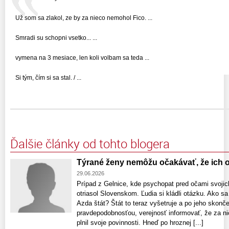
Už som sa zlakol, ze by za nieco nemohol Fico. ...
Smradi su schopni vsetko... ...
vymena na 3 mesiace, len koli volbam sa teda ...
Si tým, čím si sa stal. / ...
Ďalšie články od tohto blogera
Týrané ženy nemôžu očakávať, že ich o
29.06.2026
Prípad z Gelnice, kde psychopat pred očami svojich
otriasol Slovenskom. Ľudia si kládli otázku. Ako sa
Azda štát? Štát to teraz vyšetruje a po jeho skonč
pravdepodobnosťou, verejnosť informovať, že za ni
plnil svoje povinnosti. Hneď po hroznej [...]