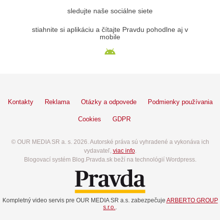
sledujte naše sociálne siete
stiahnite si aplikáciu a čítajte Pravdu pohodlne aj v
mobile
Kontakty
Reklama
Otázky a odpovede
Podmienky používania
Cookies
GDPR
© OUR MEDIA SR a. s. 2026. Autorské práva sú vyhradené a vykonáva ich
vydavateľ,
viac info
.
Blogovací systém Blog.Pravda.sk beží na technológií Wordpress.
Kompletný video servis pre OUR MEDIA SR a.s. zabezpečuje
ARBERTO GROUP
s.r.o.
.