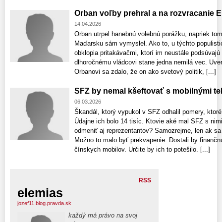
Orban voľby prehral a na rozvracanie E
14.04.2026
Orban utrpel hanebnú volebnú porážku, napriek tom
Maďarsku sám vymyslel. Ako to, u týchto populist
obklopia pritakávačmi, ktorí im neustále podsúvaj
dlhoročnému vládcovi stane jedna nemilá vec. Uver
Orbanovi sa zdalo, že on ako svetový politik, [...]
SFZ by nemal kšeftovať s mobilnými te
06.03.2026
Škandál, ktorý vypukol v SFZ odhalil pomery, ktoré 
Údajne ich bolo 14 tisíc. Ktovie aké mal SFZ s ni
odmeniť aj reprezentantov? Samozrejme, len ak sa
Možno to malo byť prekvapenie. Dostali by finančn
čínskych mobilov. Určite by ich to potešilo. [...]
RSS
elemias
jozef11.blog.pravda.sk
každý má právo na svoj