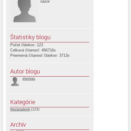
názor
Štatistiky blogu
Počet článkov: 123
Celková čítanosť: 456716x
Priemerná čítanosť článkov: 3713x
Autor blogu
elemias
Kategórie
Nezaradené
(123)
Archív