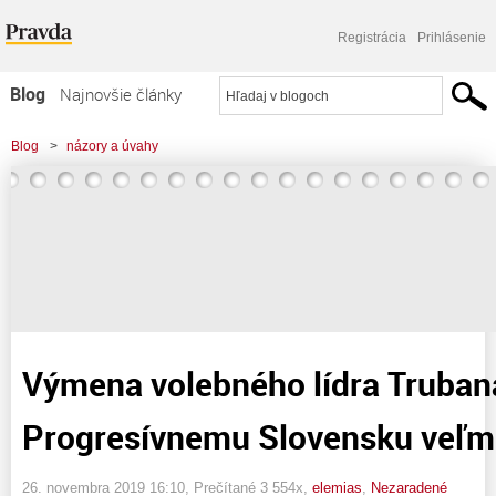
Registrácia
Prihlásenie
Blog
Najnovšie články
Najčítanejšie články
Blog
>
názory a úvahy
Najkomentovanejšie články
>
Výmena volebného lídra Trubana by Progresívnemu Slovensku veľmi
Zoznam blogov
pomohla
Komerčné blogy
Výmena volebného lídra Truban
Progresívnemu Slovensku veľm
26. novembra 2019 16:10
, Prečítané 3 554x,
elemias
,
Nezaradené