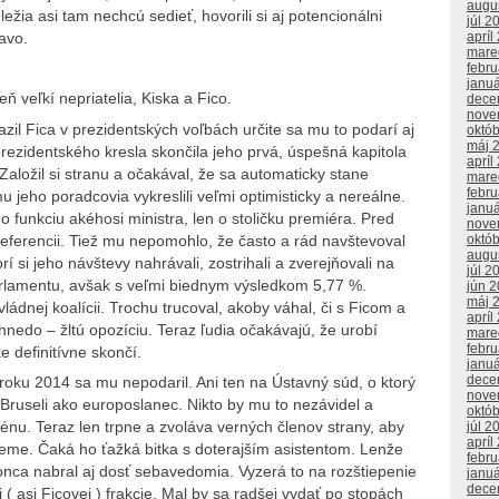
augu
ležia asi tam nechcú sedieť, hovorili si aj potencionálni
júl 2
apríl
javo.
mare
febr
janu
eň veľkí nepriatelia, Kiska a Fico.
dece
nove
zil Fica v prezidentských voľbách určite sa mu to podarí aj
októ
máj 
ezidentského kresla skončila jeho prvá, úspešná kapitola
apríl
 Založil si stranu a očakával, že sa automaticky stane
mare
febr
u jeho poradcovia vykreslili veľmi optimisticky a nereálne.
janu
 funkciu akéhosi ministra, len o stoličku premiéra. Pred
nove
eferencii. Tiež mu nepomohlo, že často a rád navštevoval
októ
augu
í si jeho návštevy nahrávali, zostrihali a zverejňovali na
júl 2
parlamentu, avšak s veľmi biednym výsledkom 5,77 %.
jún 
máj 
ládnej koalícii. Trochu trucoval, akoby váhal, či s Ficom a
apríl
nedo – žltú opozíciu. Teraz ľudia očakávajú, že urobí
mare
febr
e definitívne skončí.
janu
dece
roku 2014 sa mu nepodaril. Ani ten na Ústavný súd, o ktorý
nove
 Bruseli ako europoslanec. Nikto by mu to nezávidel a
októ
scénu. Teraz len trpne a zvoláva verných členov strany, aby
júl 2
apríl
neme. Čaká ho ťažká bitka s doterajším asistentom. Lenže
febr
onca nabral aj dosť sebavedomia. Vyzerá to na rozštiepenie
janu
dece
 asi Ficovej ) frakcie. Mal by sa radšej vydať po stopách