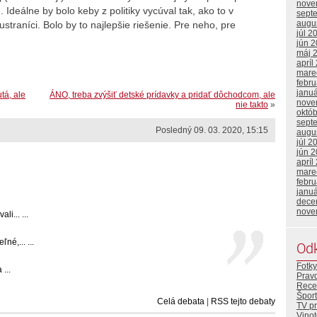
nove
Ideálne by bolo keby z politiky vycúval tak, ako to v
sept
augu
ustraníci. Bolo by to najlepšie riešenie. Pre neho, pre
júl 2
jún 
máj 
apríl
mare
febr
janu
tá, ale
ÁNO, treba zvýšiť detské prídavky a pridať dôchodcom, ale
nove
nie takto
»
októ
sept
Posledný 09. 03. 2020, 15:15
augu
júl 2
jún 
apríl
mare
febr
janu
dece
nove
i... ...
é,... ...
Od
Fotky
...
Prav
Rece
Šport
Celá debata
|
RSS tejto debaty
TV p
Vino