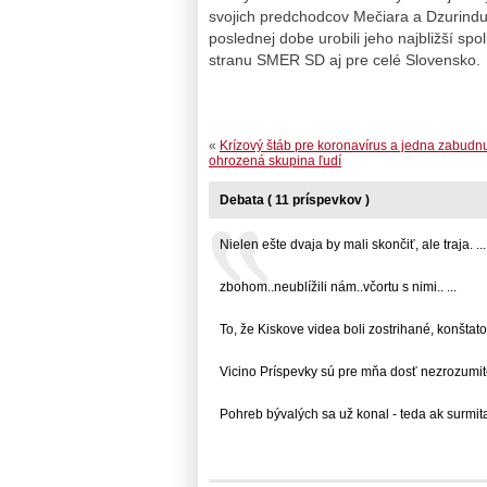
svojich predchodcov Mečiara a Dzurindu. 
poslednej dobe urobili jeho najbližší spol
stranu SMER SD aj pre celé Slovensko.
«
Krízový štáb pre koronavírus a jedna zabudnu
ohrozená skupina ľudí
Debata ( 11 príspevkov )
Nielen ešte dvaja by mali skončiť, ale traja. ...
zbohom..neublížili nám..včortu s nimi.. ...
To, že Kiskove videa boli zostrihané, konštatoval
Vicino Príspevky sú pre mňa dosť nezrozumiteľn
Pohreb bývalých sa už konal - teda ak surmita 