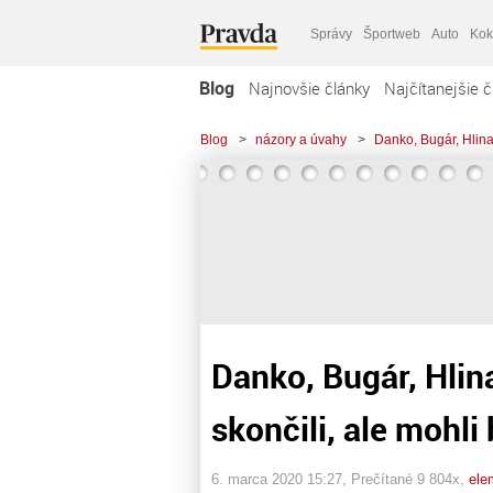
Správy
Športweb
Auto
Kok
Blog
Najnovšie články
Najčítanejšie č
Blog
>
názory a úvahy
>
Danko, Bugár, Hlina
Danko, Bugár, Hlin
skončili, ale mohli 
6. marca 2020 15:27
, Prečítané 9 804x,
ele