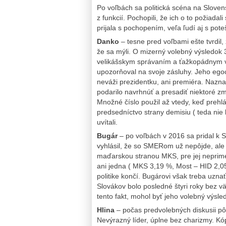
Po voľbách sa politická scéna na Slovens
z funkcií. Pochopili, že ich o to požiadali
prijala s pochopením, veľa ľudí aj s pot
Danko
– tesne pred voľbami ešte tvrdil
že sa mýli. O mizerný volebný výsledok 
velikášskym správaním a ťažkopádnym vy
upozorňoval na svoje zásluhy. Jeho egoce
neváži prezidentku, ani premiéra. Naznač
podarilo navrhnúť a presadiť niektoré z
Množné číslo použil až vtedy, keď prehlá
predsedníctvo strany demisiu ( teda nie l
uvítali.
Bugár
– po voľbách v 2016 sa pridal k S
vyhlásil, že so SMERom už nepôjde, ale j
maďarskou stranou MKS, pre jej neprim
ani jedna ( MKS 3,19 %, Most – HID 2,0
politike končí. Bugárovi však treba uzna
Slovákov bolo posledné štyri roky bez 
tento fakt, mohol byť jeho volebný výsled
Hlina
– počas predvolebných diskusii pôs
Nevýrazný líder, úplne bez charizmy. Kó