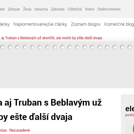
tail
Zdravie
Žena
Varecha
Záhrada
Užitočná
Video
DefenceNews
lánky
Najkomentovanejšie články
Zoznam blogov
Komerčné blog
 aj Truban s Beblavým už skončili, ale mohli by ešte ďalší dvaja
a aj Truban s Beblavým už
el
by ešte ďalší dvaja
jozef
mias
,
Nezaradené