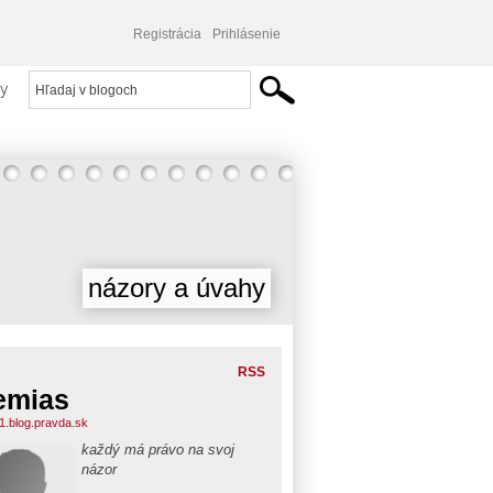
Registrácia
Prihlásenie
y
názory a úvahy
RSS
emias
11.blog.pravda.sk
každý má právo na svoj
názor