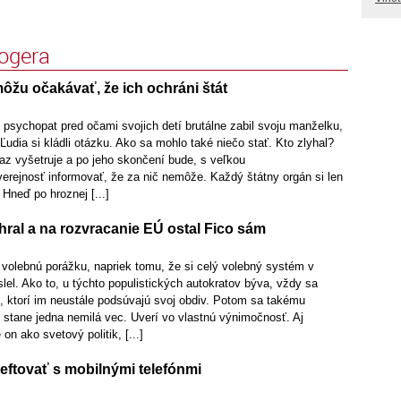
logera
ôžu očakávať, že ich ochráni štát
 psychopat pred očami svojich detí brutálne zabil svoju manželku,
Ľudia si kládli otázku. Ako sa mohlo také niečo stať. Kto zlyhal?
raz vyšetruje a po jeho skončení bude, s veľkou
erejnosť informovať, že za nič nemôže. Každý štátny orgán si len
. Hneď po hroznej [...]
ral a na rozvracanie EÚ ostal Fico sám
 volebnú porážku, napriek tomu, že si celý volebný systém v
l. Ako to, u týchto populistických autokratov býva, vždy sa
, ktorí im neustále podsúvajú svoj obdiv. Potom sa takému
 stane jedna nemilá vec. Uverí vo vlastnú výnimočnosť. Aj
on ako svetový politik, [...]
eftovať s mobilnými telefónmi