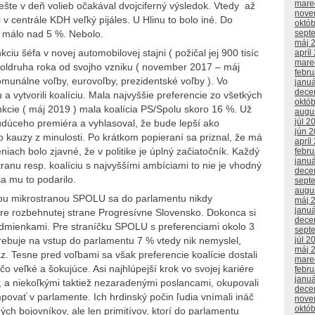
mare
 ešte v deň volieb očakával dvojciferný výsledok. Vtedy až
nove
 v centrále KDH veľký pijáles. U Hlinu to bolo iné. Do
októ
ň málo nad 5 %. Nebolo.
sept
máj 
ciu šéfa v novej automobilovej stajni ( požičal jej 900 tisíc
apríl
mare
poldruha roka od svojho vzniku ( november 2017 – máj
febr
munálne voľby, eurovoľby, prezidentské voľby ). Vo
janu
dece
 a vytvorili koalíciu. Mala najvyššie preferencie zo všetkých
októ
nkcie ( máj 2019 ) mala koalícia PS/Spolu skoro 16 %. Už
augu
júl 2
budúceho premiéra a vyhlasoval, že bude lepší ako
jún 
o kauzy z minulosti. Po krátkom popieraní sa priznal, že má
apríl
niach bolo zjavné, že v politike je úplný začiatočník. Každý
febr
janu
ranu resp. koalíciu s najvyššími ambíciami to nie je vhodný
dece
sa mu to podarilo.
sept
augu
jou mikrostranou SPOLU sa do parlamentu nikdy
máj 
janu
bre rozbehnutej strane Progresívne Slovensko. Dokonca si
dece
odmienkami. Pre straníčku SPOLU s preferenciami okolo 3
sept
júl 2
rebuje na vstup do parlamentu 7 % vtedy nik nemyslel,
máj 
az. Tesne pred voľbami sa však preferencie koalície dostali
mare
o veľké a šokujúce. Asi najhlúpejší krok vo svojej kariére
febr
janu
m, a niekoľkými taktiež nezaradenými poslancami, okupovali
dece
povať v parlamente. Ich hrdinský počin ľudia vnímali ináč
nove
októ
ých bojovníkov, ale len primitívov, ktorí do parlamentu