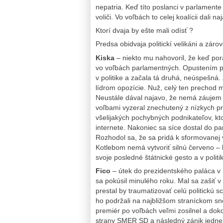
nepatria. Keď títo poslanci v parlamente 
voliči. Vo voľbách to celej koalícii dali na
Ktorí dvaja by ešte mali odísť ?
Predsa obidvaja politickí velikáni a zárov
Kiska
– niekto mu nahovoril, že keď pora
vo voľbách parlamentných. Opustením pr
v politike a začala tá druhá, neúspešná.
lídrom opozície. Nuž, celý ten prechod m
Neustále dával najavo, že nemá záujem o
voľbami vyzeral znechutený z nízkych pr
všelijakých pochybných podnikateľov, ktor
internete. Nakoniec sa síce dostal do 
Rozhodol sa, že sa pridá k sformovanej v
Kotlebom nemá vytvoriť silnú červeno – h
svoje posledné štátnické gesto a v politik
Fico
– útek do prezidentského paláca v 
sa pokúsil minulého roku. Mal sa zašiť v
prestal by traumatizovať celú politickú 
ho podržali na najbližšom straníckom s
premiér po voľbách veľmi zosilnel a dok
strany SMER SD a následný zánik jednej (