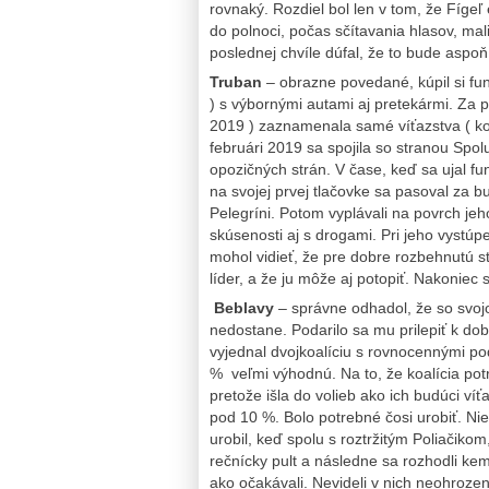
rovnaký. Rozdiel bol len v tom, že Fígeľ
do polnoci, počas sčítavania hlasov, mali
poslednej chvíle dúfal, že to bude aspo
Truban
– obrazne povedané, kúpil si funk
) s výbornými autami aj pretekármi. Za 
2019 ) zaznamenala samé víťazstva ( ko
februári 2019 sa spojila so stranou Spolu
opozičných strán. V čase, keď sa ujal fu
na svojej prvej tlačovke sa pasoval za 
Pelegríni. Potom vyplávali na povrch jeh
skúsenosti aj s drogami. Pri jeho vystúpe
mohol vidieť, že pre dobre rozbehnutú st
líder, a že ju môže aj potopiť. Nakoniec 
Beblavy
– správne odhadol, že so svo
nedostane. Podarilo sa mu prilepiť k do
vyjednal dvojkoalíciu s rovnocennými p
% veľmi výhodnú. Na to, že koalícia pot
pretože išla do volieb ako ich budúci víť
pod 10 %. Bolo potrebné čosi urobiť. Nieč
urobil, keď spolu s roztržitým Poliačiko
rečnícky pult a následne sa rozhodli kem
ako očakávali. Nevideli v nich neohrozen