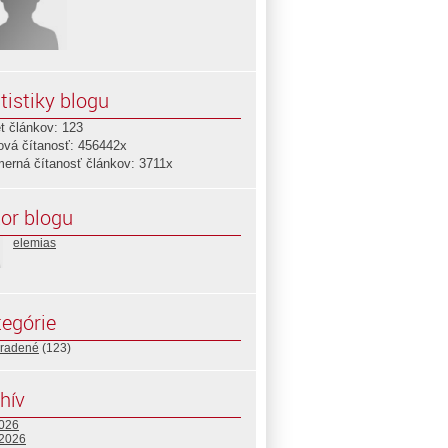
tistiky blogu
t článkov: 123
ová čítanosť: 456442x
merná čítanosť článkov: 3711x
or blogu
elemias
egórie
radené
(123)
hív
2026
 2026