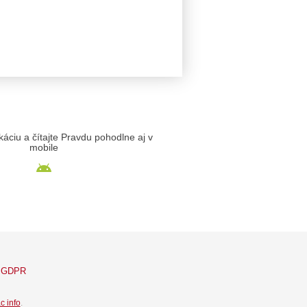
likáciu a čítajte Pravdu pohodlne aj v
mobile
GDPR
c info
.