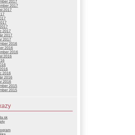
mber 2017
ember 2017
st 2017
017
2017
2017
 2017
c 2017
uár 2017
ár 2017
mber 2016
ber 2016
ember 2016
st 2016
016
2016
 2016
c 2016
uár 2016
ár 2016
mber 2015
mber 2015
kazy
da.sk
pty
rogram
téka