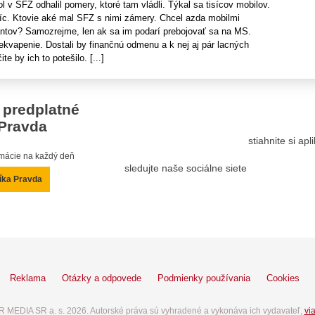
l v SFZ odhalil pomery, ktoré tam vládli. Týkal sa tisícov mobilov.
síc. Ktovie aké mal SFZ s nimi zámery. Chcel azda mobilmi
antov? Samozrejme, len ak sa im podarí prebojovať sa na MS.
kvapenie. Dostali by finančnú odmenu a k nej aj pár lacných
te by ich to potešilo. [...]
 predplatné
Pravda
stiahnite si ap
ormácie na každý deň
sledujte naše sociálne siete
íka Pravda
Reklama
Otázky a odpovede
Podmienky používania
Cookies
 MEDIA SR a. s. 2026. Autorské práva sú vyhradené a vykonáva ich vydavateľ,
via