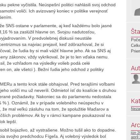
ku pekne vyčistila. Neúspešní politici nahlásili svoj odchod
 samotní voliči. Ich avizovaný koniec v politike verejnosť
ešením.
, že SNS ostane v parlamente, aj keď každému bolo jasné
Šta
3,16 % sa zaslúžil hlavne on. Svojou nadutosťou,
jadrovaním. V predvolebnej diskusii neustále
Poče
ntrizmus sa najviac prejavil, keď zdôrazňoval, že si
Celk
oval, že ľudia by si mali vážiť hlavne jeho. Ak sa SNS aj
Prie
meny zákonov, vždy vykrikoval, že je to len vďaka nemu.
sil, že vzhľadom na výsledky volieb podá celé
Aut
en on, ale všetci ). Bežní ľudia jeho odchod z politiky
MERu a tento krok stále obhajoval. Pred terajšími voľbami
eho voliči mu už neverili. Odmietol ísť do koalície s druhou
erané požiadavky. Nakoniec sa do parlamentu nedostala
Kat
5 % ). Oznámil, že v prípade volebného neúspechu v
ť, že mal veľkú zásluhu na tom, že spolužitie Maďarov a
Neza
väčších problémov. Ak by v rámci kampane poukazoval na
ok lepší.
Arc
obil bojazlivo, až vystrašene. Možno tušil ako to dopadne.
jún 
pia svojho predchodcu Fígeľa. Aj volebný výsledok bol
apríl