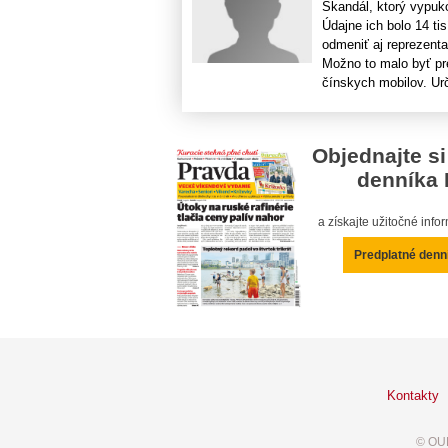
Škandál, ktorý vypuko
Údajne ich bolo 14 ti
odmeniť aj reprezent
Možno to malo byť pre
čínskych mobilov. Urči
Objednajte si
denníka 
a získajte užitočné inf
Predplatné denn
Kontakty
© OUR