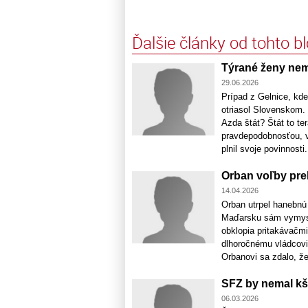
Ďalšie články od tohto b
Týrané ženy nem
29.06.2026
Prípad z Gelnice, kde
otriasol Slovenskom. 
Azda štát? Štát to te
pravdepodobnosťou, v
plnil svoje povinnosti
Orban voľby preh
14.04.2026
Orban utrpel hanebnú
Maďarsku sám vymysle
obklopia pritakávačmi
dlhoročnému vládcovi
Orbanovi sa zdalo, že 
SFZ by nemal kš
06.03.2026