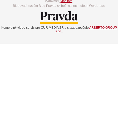
vydavateľ,
viac info
.
Blogovací systém Blog.Pravda.sk beží na technológií Wordpress.
Kompletný video servis pre OUR MEDIA SR a.s. zabezpečuje
ARBERTO GROUP
s.r.o.
.