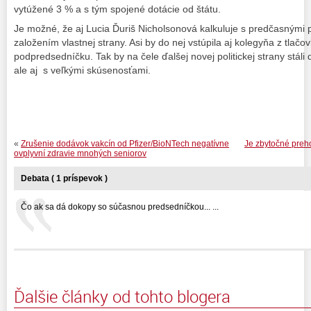
vytúžené 3 % a s tým spojené dotácie od štátu.
Je možné, že aj Lucia Ďuriš Nicholsonová kalkuluje s predčasnými
založením vlastnej strany. Asi by do nej vstúpila aj kolegyňa z tlačo
podpredsedníčku. Tak by na čele ďalšej novej politickej strany stáli
ale aj s veľkými skúsenosťami.
«
Zrušenie dodávok vakcín od Pfizer/BioNTech negatívne
Je zbytočné preho
ovplyvní zdravie mnohých seniorov
Debata ( 1 príspevok )
Čo ak sa dá dokopy so súčasnou predsedníčkou... ...
Ďalšie články od tohto blogera