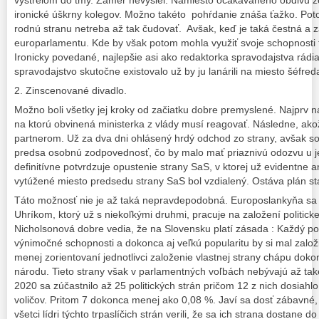
výstrelom do tmy. Zámer nevyšiel. Namiesto očakávaného obdivu zo
ironické úškrny kolegov. Možno takéto pohŕdanie znáša ťažko. Poto
rodnú stranu netreba až tak čudovať. Avšak, keď je taká čestná a z
europarlamentu. Kde by však potom mohla využiť svoje schopnosti 
Ironicky povedané, najlepšie asi ako redaktorka spravodajstva rádia
spravodajstvo skutočne existovalo už by ju lanárili na miesto šéfred
2. Zinscenované divadlo.
Možno boli všetky jej kroky od začiatku dobre premyslené. Najprv n
na ktorú obvinená ministerka z vlády musí reagovať. Následne, akož
partnerom. Už za dva dni ohlásený hrdý odchod zo strany, avšak so
predsa osobnú zodpovednosť, čo by malo mať priaznivú odozvu u jej
definitívne potvrdzuje opustenie strany SaS, v ktorej už evidentne 
vytúžené miesto predsedu strany SaS bol vzdialený. Ostáva plán stať
Táto možnosť nie je až taká nepravdepodobná. Europoslankyňa sa
Uhríkom, ktorý už s niekoľkými druhmi, pracuje na založení politicke
Nicholsonová dobre vedia, že na Slovensku platí zásada : Každý polit
výnimočné schopnosti a dokonca aj veľkú popularitu by si mal založiť
menej zorientovaní jednotlivci založenie vlastnej strany chápu doko
národu. Tieto strany však v parlamentných voľbách nebývajú až tak
2020 sa zúčastnilo až 25 politických strán pričom 12 z nich dosiah
voličov. Pritom 7 dokonca menej ako 0,08 %. Javí sa dosť zábavné,
všetci lídri týchto trpaslíčich strán verili, že sa ich strana dostane