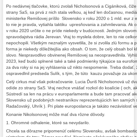
Po nedávnej tlačovke, ktorú zvolali Nicholsonová a Cigániková, čiže
strany SaS, sa prvá z nich stala veľkou, aj keď len dočasnou, mediál
ministerke Remišovej príšlo Slovensko v roku 2020 o 1 mld. eur z 
to nie je pravda, vytiahla taktiku upresňovania a zahmlievania. Ak o
v roku 2020 určite o ne príde niekedy v budúcnosti. Jedným slovo
spravodajstva rádia Jerevan. Vraj to myslela dobre, len to nie celko
nepochopili. Všetkým neznalým vysvetlila, že si zvolila zlú formu a p
forma je niekedy dôležitejšia ako obsah. O tom, že celý obsah bol 
slovo. Nespravodlivo obvinenej Remišovej sa neospravedlnila. Vyhlás
2023, keď budú splnené také a také podmienky týkajúce sa eurofo
za dva roky si na jej vyhlásenia už nikto nespomenie. Treba dodať,
ospravedlnil predseda Sulík, s tým, že túto kauzu považuje za uko
Celý cirkus mal však pokračovanie. Lucia Ďuriš Nicholsonová už dva 
odíde zo strany SaS. Vraj nechce vnášať rozkol do koalície ( och, 
Sústredí sa len na prácu v europarlamente a bude tam pracovať ak
Slovensko už podobných nestraníkov reprezentujúcich len samých seb
Radačovský, Uhrík ). Pri plate europoslanca je takáto nezávislosť v
Konanie Nikolsonovej môže mať dva rôzne dôvody.
1. Ohromné odhalenie, ktoré sa nevydarilo.
Chcela sa dôrazne pripomenúť celému Slovensku, avšak bombastick