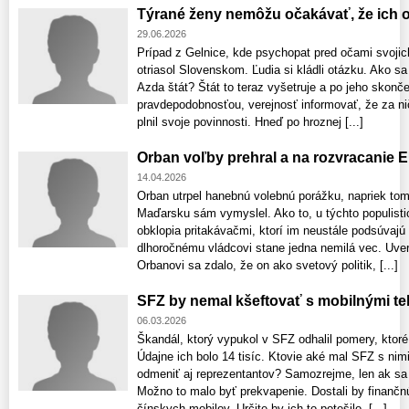
Týrané ženy nemôžu očakávať, že ich o
29.06.2026
Prípad z Gelnice, kde psychopat pred očami svojich
otriasol Slovenskom. Ľudia si kládli otázku. Ako sa
Azda štát? Štát to teraz vyšetruje a po jeho skonč
pravdepodobnosťou, verejnosť informovať, že za ni
plnil svoje povinnosti. Hneď po hroznej [...]
Orban voľby prehral a na rozvracanie E
14.04.2026
Orban utrpel hanebnú volebnú porážku, napriek tom
Maďarsku sám vymyslel. Ako to, u týchto populist
obklopia pritakávačmi, ktorí im neustále podsúvaj
dlhoročnému vládcovi stane jedna nemilá vec. Uver
Orbanovi sa zdalo, že on ako svetový politik, [...]
SFZ by nemal kšeftovať s mobilnými te
06.03.2026
Škandál, ktorý vypukol v SFZ odhalil pomery, ktoré 
Údajne ich bolo 14 tisíc. Ktovie aké mal SFZ s ni
odmeniť aj reprezentantov? Samozrejme, len ak sa
Možno to malo byť prekvapenie. Dostali by finančn
čínskych mobilov. Určite by ich to potešilo. [...]