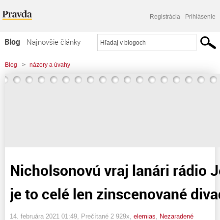
Registrácia
Prihlásenie
Blog
Najnovšie články
Najčítanejšie články
Blog
>
názory a úvahy
Najkomentovanejšie články
>
Nicholsonovú vraj lanári rádio Jerevan, alebo je to celé len zinscenované
Zoznam blogov
divadlo ?
Komerčné blogy
Nicholsonovú vraj lanári rádio 
je to celé len zinscenované diva
14. februára 2021 01:49
, Prečítané 2 929x,
elemias
,
Nezaradené