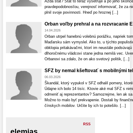
Azda štát? Štát to teraz vyšetruje a po jeho skonč
pravdepodobnosťou, verejnosť informovať, že za ni
plnil svoje povinnosti. Hneď po hroznej [...]
Orban voľby prehral a na rozvracanie E
14.04.2026
Orban utrpel hanebnú volebnú porážku, napriek tom
Maďarsku sám vymyslel. Ako to, u týchto populist
obklopia pritakávačmi, ktorí im neustále podsúvaj
dlhoročnému vládcovi stane jedna nemilá vec. Uver
Orbanovi sa zdalo, že on ako svetový politik, [...]
SFZ by nemal kšeftovať s mobilnými te
06.03.2026
Škandál, ktorý vypukol v SFZ odhalil pomery, ktoré 
Údajne ich bolo 14 tisíc. Ktovie aké mal SFZ s ni
odmeniť aj reprezentantov? Samozrejme, len ak sa
Možno to malo byť prekvapenie. Dostali by finančn
čínskych mobilov. Určite by ich to potešilo. [...]
RSS
elemias