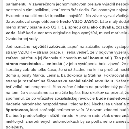
parlamentu. V záverečnom jednominútovom prejave vyjadril nespoko
nestretol s tými politikmi, ktorí tento štát riadia. Dal ostatným najav
Evidentne sa cítil medzi trpaslíkmi najväčší. Na záver vyzval všetkých
3x zopakoval svoje obľúbené
heslo VSJO JASNO
. Ešte malý dodato
meno strany písané ako O2H, t. j. spredu čítaj
ako odvaha
, zozad
voda
. Nuž keď autor toto originálne logo vymýšľal, musel mať veľa o
životodarnej vody.
Jednoznačne
najväčší zabávač
, aspoň na začiatku svojho vystúpe
strany VZDOR – strana práce. ( Treba vedieť, že v bojovne vyzeraj
zaťatou päsťou a jej členovia si hovoria
mladí komunisti )
. Ten perl
strana marxistcko – leninská
( z jeho vystúpenia bolo zjavné, že 
literatúry zobralo toľko času, že si už žiadnu inú knihu prečítať nesti
doma aj busty Marxa, Lenina, ba dokonca aj
Stalina
. Pokračoval s
strany je
rozpútať na Slovensku socialistickú revolúciu
. Našťas
byť veľká, ani neupresnil, či sa začne útokom na prezidentský palác,
na tom, že v socializme sa mu žilo lepšie. Bez okolkov sa priznal, ž
spomenul, že po víťazstve socialistickej revolúcie
bude nasledovať
riadenie národného hospodárstva i triedny boj. Nechal sa uniesť a
z
športovcov,
ktorí zarábajú neúmerne veľa. V novom zriadení budú
€ a budú predovšetkým slúžiť národu. V prvom rade však
chce zná
niektorých znárodnených automobilkách by sa podľa neho namiesto
trolejbusy.