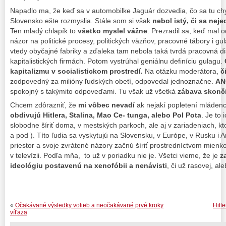
Napadlo ma, že keď sa v automobilke Jaguár dozvedia, čo sa tu ch
Slovensko ešte rozmyslia. Stále som si však
nebol istý, či sa neje
Ten mladý chlapík to
všetko myslel vážne
. Prezradil sa, keď mal
názor na politické procesy, politických väzňov, pracovné tábory i gul
vtedy obyčajné fabriky a zďaleka tam nebola taká tvrdá pracovná d
kapitalistických firmách. Potom vystrúhal geniálnu definíciu gulagu.
kapitalizmu v socialistickom prostredí.
Na otázku moderátora,
č
zodpovedný za milióny ľudských obetí, odpovedal jednoznačne.
AN
spokojný s takýmito odpoveďami. Tu však už všetká
zábava skonči
Chcem zdôrazniť, že
mi vôbec nevadí
ak nejakí popletení mládenci
obdivujú Hitlera, Stalina, Mao Ce- tunga, alebo Pol Pota
. Je to
slobodne šíriť doma, v mestských parkoch, ale aj v zariadeniach, k
a pod ). Títo ľudia sa vyskytujú na Slovensku, v Európe, v Rusku i 
priestor a svoje zvrátené názory začnú šíriť prostredníctvom mienkot
v televízii. Podľa mňa, to už v poriadku nie je. Všetci vieme, že je
z
ideológiu postavenú na xenofóbii a nenávisti
, či už rasovej, ale
«
Očakávané výsledky volieb a neočakávané prvé kroky
Hitle
víťaza