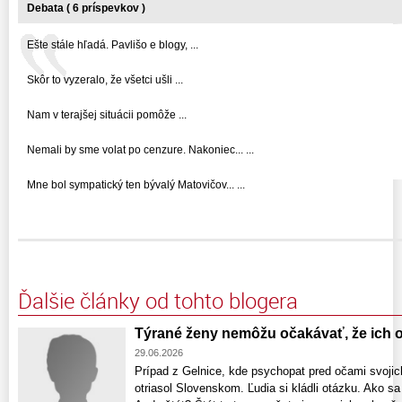
Debata ( 6 príspevkov )
Ešte stále hľadá. Pavlišo e blogy, ...
Skôr to vyzeralo, že všetci ušli ...
Nam v terajšej situácii pomôže ...
Nemali by sme volat po cenzure. Nakoniec... ...
Mne bol sympatický ten bývalý Matovičov... ...
Ďalšie články od tohto blogera
Týrané ženy nemôžu očakávať, že ich o
29.06.2026
Prípad z Gelnice, kde psychopat pred očami svojich
otriasol Slovenskom. Ľudia si kládli otázku. Ako sa