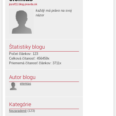
jozef11.blog.pravda.sk
každý má právo na svoj
názor
Štatistiky blogu
Počet článkov: 123
Celková čítanosť: 456459x
Priemerná čítanosť článkov: 3711x
Autor blogu
elemias
Kategórie
Nezaradené
(123)