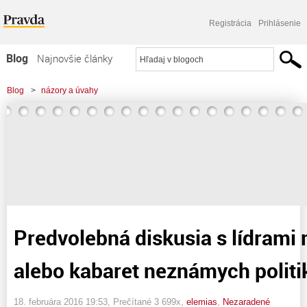
Registrácia
Prihlásenie
Blog
Najnovšie články
Najčítanejšie články
Blog
>
názory a úvahy
Najkomentovanejšie články
>
Predvolebná diskusia s lídrami malých strán, alebo kabaret neznámych
Zoznam blogov
politikov
Komerčné blogy
Predvolebná diskusia s lídrami 
alebo kabaret neznámych politi
18. februára 2016 19:53
, Prečítané 3 699x,
elemias
,
Nezaradené