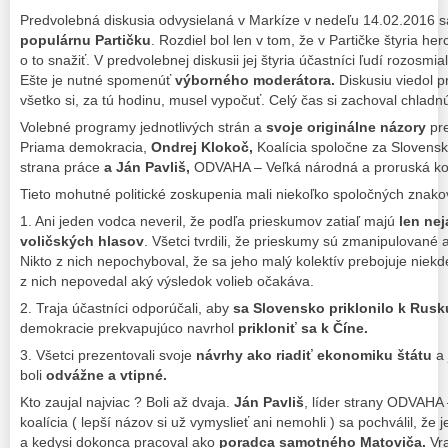
Predvolebná diskusia odvysielaná v Markíze v nedeľu 14.02.2016 
populárnu Partičku
. Rozdiel bol len v tom, že v Partičke štyria her
o to snažiť. V predvolebnej diskusii jej štyria účastníci ľudí rozosmia
Ešte je nutné spomenúť
výborného moderátora.
Diskusiu viedol p
všetko si, za tú hodinu, musel vypočuť. Celý čas si zachoval chlad
Volebné programy jednotlivých strán a
svoje originálne názory
pre
Priama demokracia,
Ondrej Klokoč,
Koalícia spoločne za Slovens
strana práce
a Ján Pavliš,
ODVAHA – Veľká národná a proruská koa
Tieto mohutné politické zoskupenia mali niekoľko spoločných znako
1. Ani jeden vodca neveril, že podľa prieskumov zatiaľ majú
len ne
voličských hlasov
. Všetci tvrdili, že prieskumy sú zmanipulované 
Nikto z nich nepochyboval, že sa jeho malý kolektív prebojuje niekde
z nich nepovedal aký výsledok volieb očakáva.
2. Traja účastníci odporúčali, aby
sa Slovensko priklonilo k Rusk
demokracie prekvapujúco navrhol
prikloniť sa k Číne.
3. Všetci prezentovali svoje
návrhy ako riadiť ekonomiku štátu
a 
boli
odvážne a vtipné.
Kto zaujal najviac ? Boli až dvaja.
Ján Pavliš
, líder strany ODVAHA
koalícia ( lepší názov si už vymyslieť ani nemohli ) sa pochválil, že
a kedysi dokonca pracoval ako
poradca samotného Matoviča.
Vra